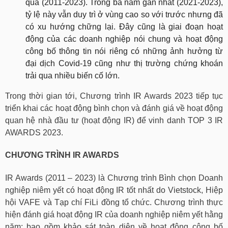
qua (2011-2023). Trong ba năm gần nhất (2021-2023),
tỷ lệ này vẫn duy trì ở vùng cao so với trước nhưng đã
có xu hướng chững lại. Đây cũng là giai đoạn hoạt
động của các doanh nghiệp nói chung và hoạt động
công bố thông tin nói riêng có những ảnh hưởng từ
đại dịch Covid-19 cũng như thị trường chứng khoán
trải qua nhiều biến cố lớn.
Trong thời gian tới, Chương trình IR Awards 2023 tiếp tục
triển khai các hoạt động bình chọn và đánh giá về hoạt động
quan hệ nhà đầu tư (hoạt động IR) để vinh danh TOP 3 IR
AWARDS 2023.
CHƯƠNG TRÌNH IR AWARDS
IR Awards (2011 – 2023) là Chương trình Bình chọn Doanh
nghiệp niêm yết có hoạt động IR tốt nhất do Vietstock, Hiệp
hội VAFE và Tạp chí FiLi đồng tổ chức. Chương trình thực
hiện đánh giá hoạt động IR của doanh nghiệp niêm yết hằng
năm; bao gồm khảo sát toàn diện về hoạt động công bố