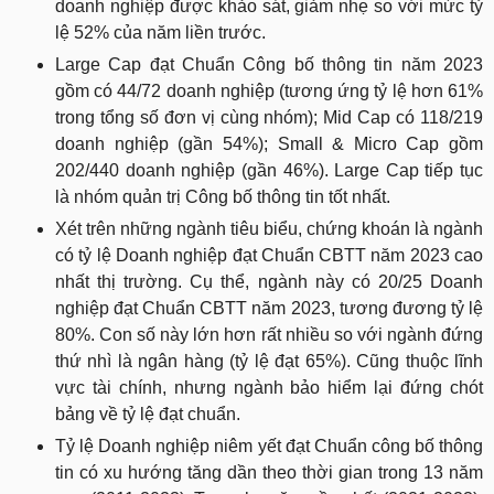
doanh nghiệp được khảo sát, giảm nhẹ so với mức tỷ
lệ 52% của năm liền trước.
Large Cap đạt Chuẩn Công bố thông tin năm 2023
gồm có 44/72 doanh nghiệp (tương ứng tỷ lệ hơn 61%
trong tổng số đơn vị cùng nhóm); Mid Cap có 118/219
doanh nghiệp (gần 54%); Small & Micro Cap gồm
202/440 doanh nghiệp (gần 46%). Large Cap tiếp tục
là nhóm quản trị Công bố thông tin tốt nhất.
Xét trên những ngành tiêu biểu, chứng khoán là ngành
có tỷ lệ Doanh nghiệp đạt Chuẩn CBTT năm 2023 cao
nhất thị trường. Cụ thể, ngành này có 20/25 Doanh
nghiệp đạt Chuẩn CBTT năm 2023, tương đương tỷ lệ
80%. Con số này lớn hơn rất nhiều so với ngành đứng
thứ nhì là ngân hàng (tỷ lệ đạt 65%). Cũng thuộc lĩnh
vực tài chính, nhưng ngành bảo hiểm lại đứng chót
bảng về tỷ lệ đạt chuẩn.
Tỷ lệ Doanh nghiệp niêm yết đạt Chuẩn công bố thông
tin có xu hướng tăng dần theo thời gian trong 13 năm