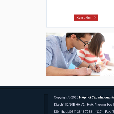
Xem thêm
Copyright © 2015
Hiệp hội Các nhà quản tr
Địa chỉ: 81/10B Hồ Văn Huê, Phường Đức 
Điện thoại:(084) 3848 7238 – (112) - Fax: 